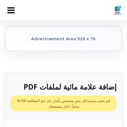
إضافة علامة مائية لملفات PDF
قم بختم مستنداتك بنص مخصص بأمان تام. تتم المعالجة 100%
محلياً داخل متصفحك.